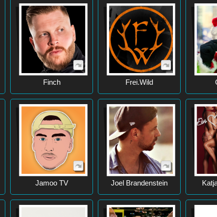
Finch
Frei.Wild
Jamoo TV
Joel Brandenstein
Katj