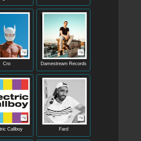
Cro
Damestream Records
tric Callboy
Fard