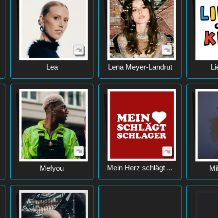
Lea
Lena Meyer-Landrut
Li
Mein Herz schlägt ...
Mefyou
Mi