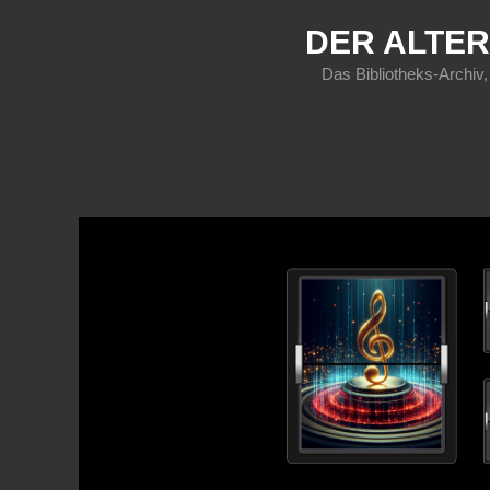
DER ALTER
Das Bibliotheks-Archiv,