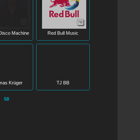
Disco Machine
Red Bull Music
mas Krüger
TJ BB
58