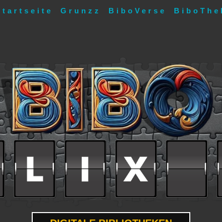
Startseite
Grunzz
BiboVerse
BiboThe