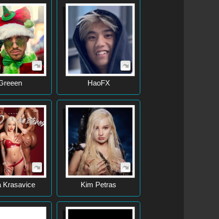
Greeen
HaoFX
a Krasavice
Kim Petras