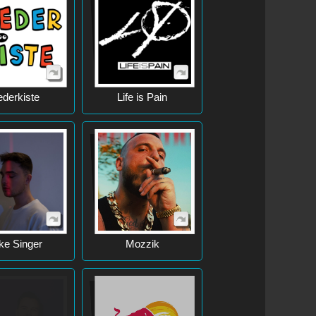
ederkiste
Life is Pain
ke Singer
Mozzik