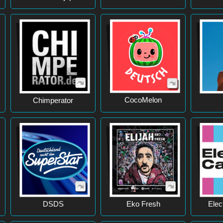
CocoMelon
Chimperator
DSDS
Eko Fresh
Elec