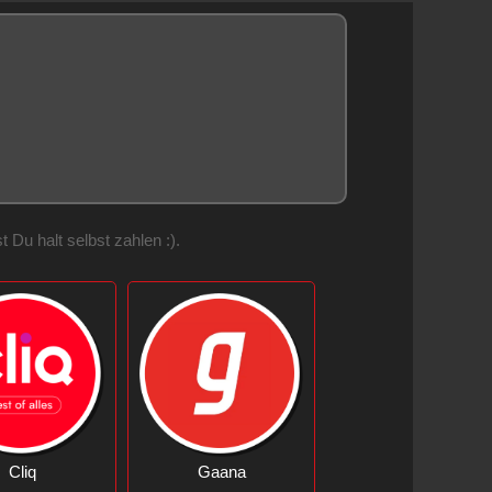
Du halt selbst zahlen :).
Cliq
Gaana