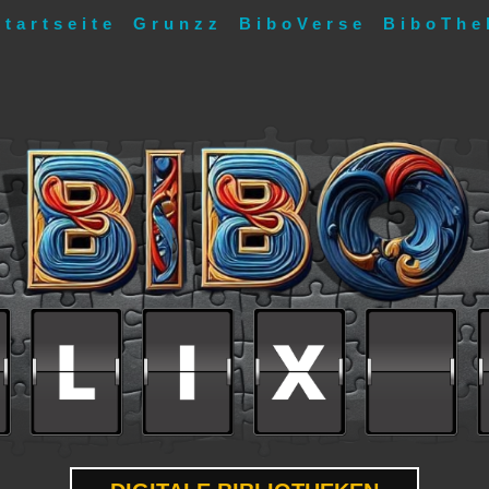
Startseite
Grunzz
BiboVerse
BiboThe