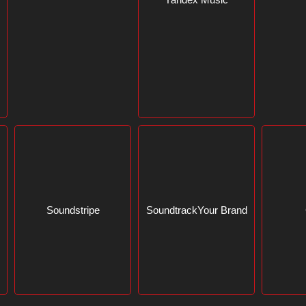
Yandex Music
Soundstripe
SoundtrackYour Brand