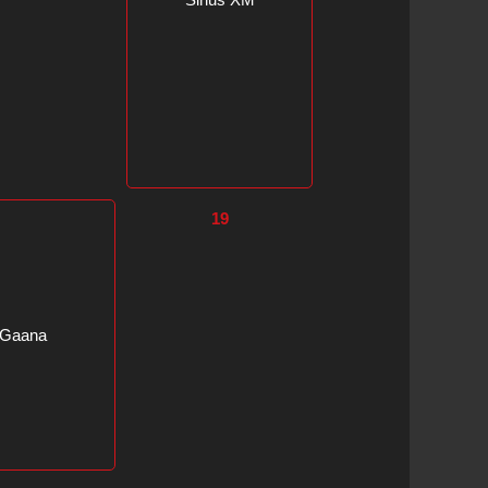
Sirius XM
19
Gaana