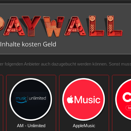
 der folgenden Anbieter auch dazugebucht werden können. Sonst musst 
AM - Unlimited
AppleMusic