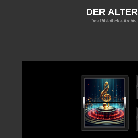
DER ALTER
Das Bibliotheks-Archiv,