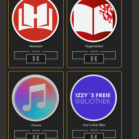
Heymann
Hugendubel
Izzy´s freie Bibo
iTunes