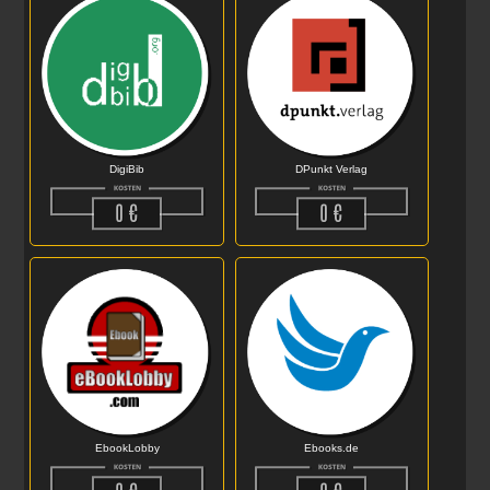
DigiBib
DPunkt Verlag
EbookLobby
Ebooks.de