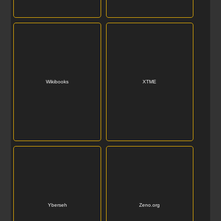
Wikibooks
XTME
Yberseh
Zeno.org