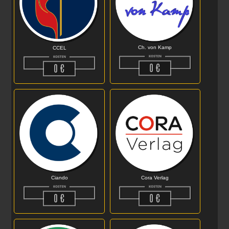
Ch. von Kamp
CCEL
Ciando
Cora Verlag