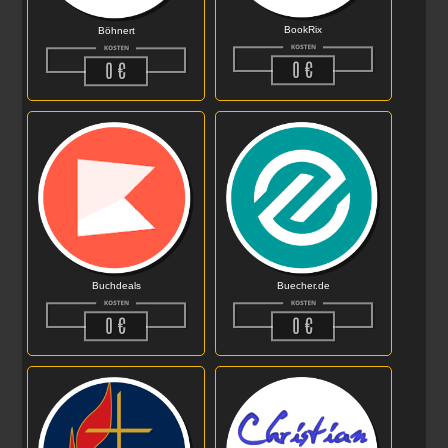
BookRix
Böhnert
Buecher.de
Buchdeals