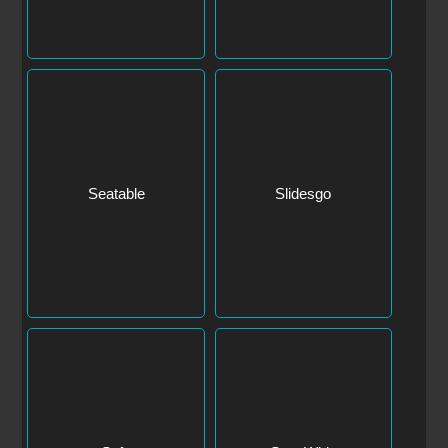
Seatable
Slidesgo
Softr
SongWhip