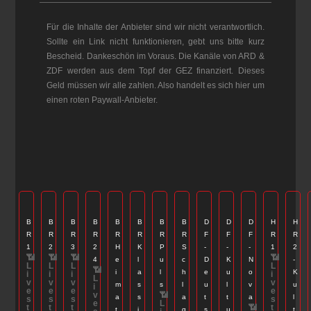
Für die Inhalte der Anbieter sind wir nicht verantwortlich.
Sollte ein Link nicht funktionieren, gebt uns bitte kurz
Bescheid. Dankeschön im Voraus. Die Kanäle von ARD &
ZDF werden aus dem Topf der GEZ finanziert. Dieses
Geld müssen wir alle zahlen. Also handelt es sich hier um
einen roten Paywall-Anbieter.
B
B
B
B
B
B
B
B
D
D
D
H
H
R
R
R
R
R
R
R
R
F
F
F
R
R
1
2
3
2
H
K
P
S
-
-
-
1
2
📶
📶
📶
📶
4
e
l
u
c
D
K
N
-
L
L
L
L
📶
i
a
l
h
e
u
o
K
i
i
i
i
L
v
v
v
v
m
s
s
l
u
l
v
u
i
e
e
e
e
v
📶
a
s
a
t
t
a
l
s
s
s
s
e
L
t
t
t
📶
t
t
i
g
s
u
t