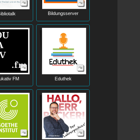
Bildungsserver
ibliotalk
ukativ FM
Eduthek