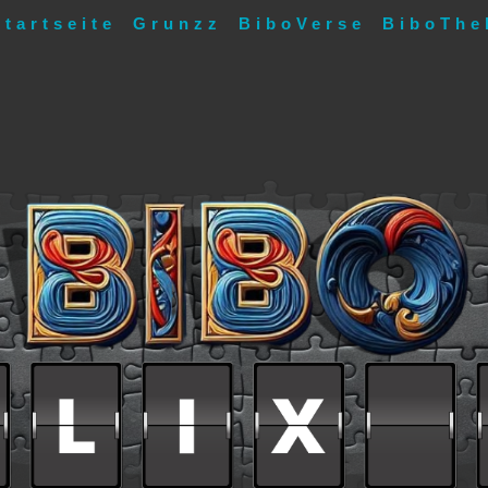
Startseite
Grunzz
BiboVerse
BiboThe