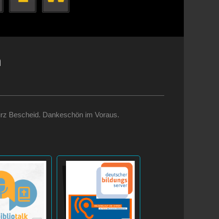
m
te kurz Bescheid. Dankeschön im Voraus.