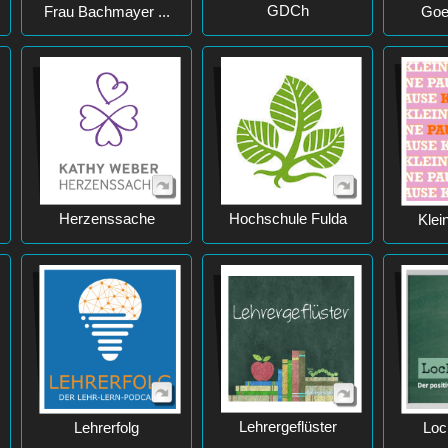
GDCh
Frau Bachmayer ...
Goet
Herzenssache
Hochschule Fulda
Klei
Lehrergeflüster
Lehrerfolg
Loc