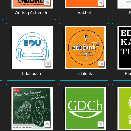
Babbel
Auftrag Aufbruch
B
Educouch
Edufunk
Ed