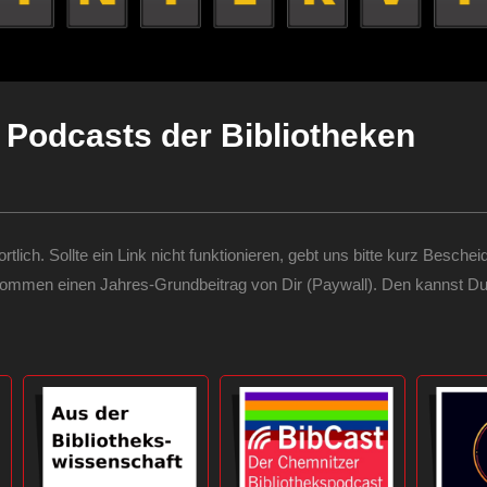
Podcasts der Bibliotheken
wortlich. Sollte ein Link nicht funktionieren, gebt uns bitte kurz Be
kommen einen Jahres-Grundbeitrag von Dir (Paywall). Den kannst D