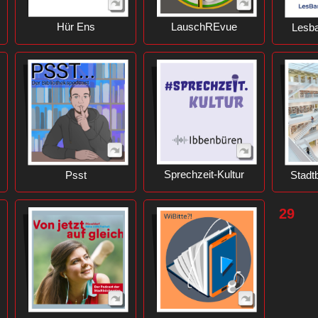
Hür Ens
LauschREvue
Lesba
Sprechzeit-Kultur
Psst
Stadtb
29