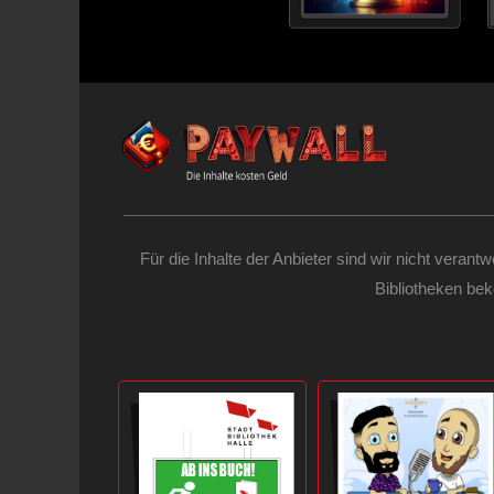
Für die Inhalte der Anbieter sind wir nicht verant
Bibliotheken be