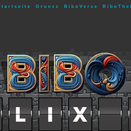
Startseite
Grunzz
BiboVerse
BiboThe