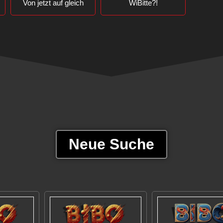
Von jetzt auf gleich
WiBitte?!
Neue Suche