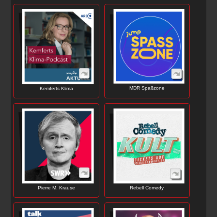
MDR Spaßzone
Kemferts Klima
Rebell Comedy
Pierre M. Krause