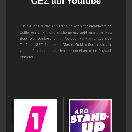
GEZ auf Youtube
Für die Inhalte der Anbieter sind wir nicht verantwortlich.
Sollte ein Link nicht funktionieren, gebt uns bitte kurz
Bescheid. Dankeschön im Voraus. Funk wird aus dem
Topf der GEZ finanziert. Dieses Geld müssen wir alle
zahlen. Also handelt es sich hier um einen roten Paywall-
Anbieter.