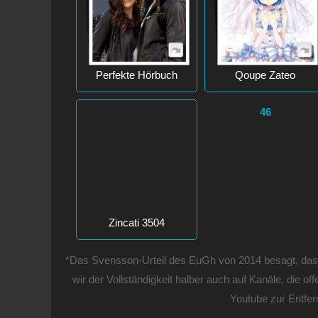
Perfekte Hörbuch
Qoupe Zateo
46
Zincati 3504
*Das Svensson-Urteil des EuGh von 2014 besagt, dass e
wir der Vollständigkeit halber auch auf Kanäle, die o
Youtube zur Entfer