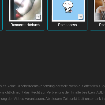
Romance Hörbuch
Romancess
Rom
s keine Urheberrechtsverletzung darstellt, wenn auf öffentlich zugän
ffensichtlich nicht das Recht zur Verbreitung der Inhalte besitzen. A
nung der Videos veranlassen. Ab diesem Zeitpunkt läuft unser Link ins