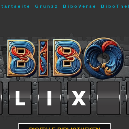
Startseite
Grunzz
BiboVerse
BiboThe