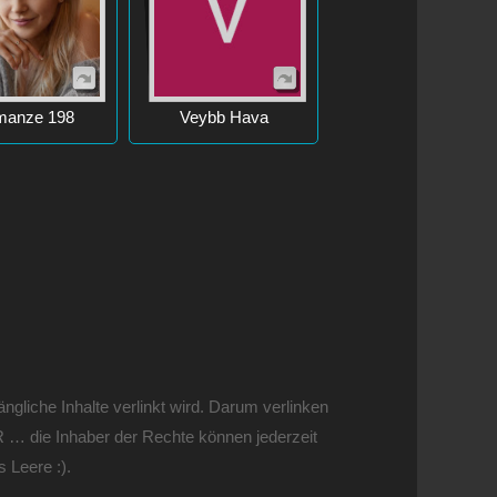
anze 198
Veybb Hava
gliche Inhalte verlinkt wird. Darum verlinken
BER … die Inhaber der Rechte können jederzeit
 Leere :).