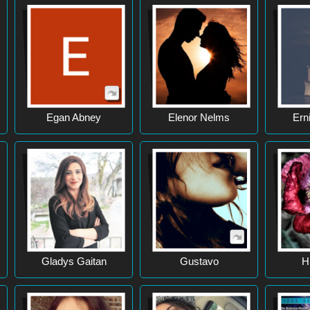
Egan Abney
Elenor Nelms
Ern
Gladys Gaitan
Gustavo
H